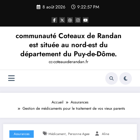
Aller
8 août 2026
9:22:58 PM
au
contenu
communauté Coteaux de Randan
est située au nord-est du
département du Puy-de-Dôme.
cc-coteauxderandan.fr
Accueil
Assurances
Gestion de médicaments pour le traitement de vos vieux parents
,
Assurances
Médicament
Personne Agee
Aline