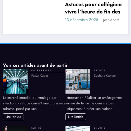
Astuces pour collégiens : comprendre et bien
vivre l’heure de fin des cours au collège
13 décembre 2025
Jean-André
Voir ces articles avant de partir
ENTREPRISES
SPORTS
Pascal Cabus
Zephyra Kaelum
Le marché mondial du moulage par
Introduction Réaliser un aménagement
injection plastique connaît une croissance
terrain de tennis ne consiste pas
robuste, porté par une…
uniquement à créer une surface…
Lire l'article
Lire l'article
SANTÉ
SPORTS