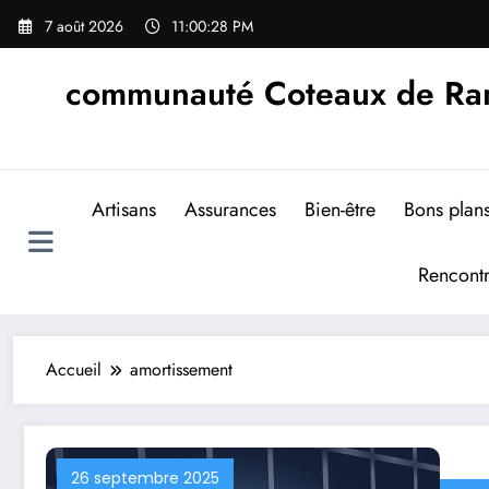
Aller
7 août 2026
11:00:29 PM
au
contenu
communauté Coteaux de Rand
Artisans
Assurances
Bien-être
Bons plan
Rencont
Accueil
amortissement
26 septembre 2025