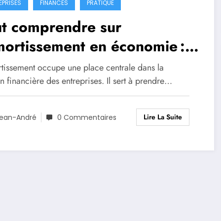
EPRISES
FINANCES
PRATIQUE
ut comprendre sur
mortissement en économie :
lications simples et
rtissement occupe une place centrale dans la
emples concrets
n financière des entreprises. Il sert à prendre…
Lire La Suite
ean-André
0 Commentaires