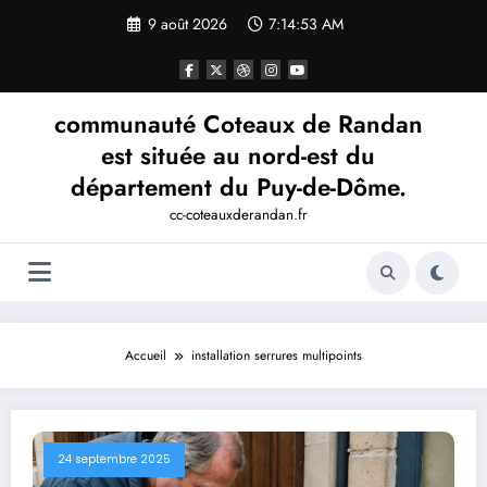
Aller
9 août 2026
7:14:53 AM
au
contenu
communauté Coteaux de Randan
est située au nord-est du
département du Puy-de-Dôme.
cc-coteauxderandan.fr
Accueil
installation serrures multipoints
24 septembre 2025