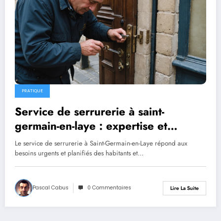
PRATIQUE
Service de serrurerie à saint-
germain-en-laye : expertise et
rapidité à votre service
Le service de serrurerie à Saint-Germain-en-Laye répond aux
besoins urgents et planifiés des habitants et…
Pascal Cabus
0 Commentaires
Lire La Suite