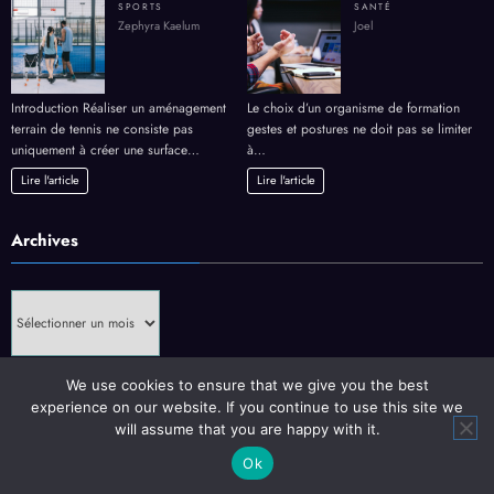
SPORTS
SANTÉ
Zephyra Kaelum
Joel
Introduction Réaliser un aménagement
Le choix d’un organisme de formation
terrain de tennis ne consiste pas
gestes et postures ne doit pas se limiter
uniquement à créer une surface…
à…
Lire l'article
Lire l'article
Archives
Archives
We use cookies to ensure that we give you the best
experience on our website. If you continue to use this site we
will assume that you are happy with it.
Mentions Légales
Contact
Ok
NewsBlogger - Magazine & Blog
WordPress
Thème 2026 | Powered By
SpiceThemes