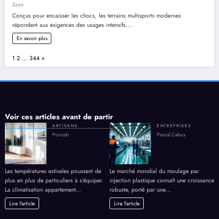
Zozo
Conçus pour encaisser les chocs, les terrains multisports modernes
répondent aux exigences des usages intensifs.…
En savoir plus
Page:
Next
1
2
…
344
»
Voir ces articles avant de partir
ARTISANS
ENTREPRISES
Povoski
Pascal Cabus
Les températures estivales poussent de
Le marché mondial du moulage par
plus en plus de particuliers à s’équiper.
injection plastique connaît une croissance
La climatisation appartement…
robuste, porté par une…
Lire l'article
Lire l'article