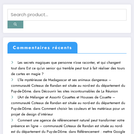
Commentaires récents
Les secrets magiques que personne n’ose raconter, et qui changent
tout
dans
Est ce qu’un senior qui tremble peut tout à fait réaliser des tours
de cartes en magie ?
L’île mystérieuse de Madagascar et ses animaux dangereux –
communauté Coteaux de Randan est située au nord-est du département du
Puy-de-Dôme.
dans
Découvrir les sites incontournables de La Réunion
L’Art de Mélanger et Assortir Couettes et Housses de Couette –
communauté Coteaux de Randan est située au nord-est du département du
Puy-de-Dôme.
dans
Comment choisir les couleurs et les matériaux pour un
projet de design d’intérieur
Comment une agence de référencement naturel peut transformer votre
présence en ligne – communauté Coteaux de Randan est située au nord-
est du département du Puy-de-Dôme.
dans
Référencement : mettre Google