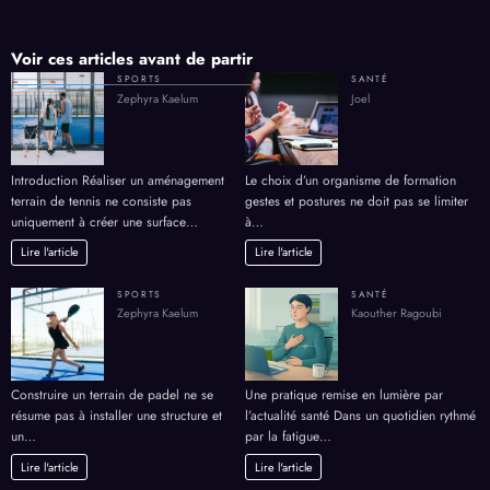
Voir ces articles avant de partir
SPORTS
SANTÉ
Zephyra Kaelum
Joel
Introduction Réaliser un aménagement
Le choix d’un organisme de formation
terrain de tennis ne consiste pas
gestes et postures ne doit pas se limiter
uniquement à créer une surface…
à…
Lire l'article
Lire l'article
SPORTS
SANTÉ
Zephyra Kaelum
Kaouther Ragoubi
Construire un terrain de padel ne se
Une pratique remise en lumière par
résume pas à installer une structure et
l’actualité santé Dans un quotidien rythmé
un…
par la fatigue…
Lire l'article
Lire l'article