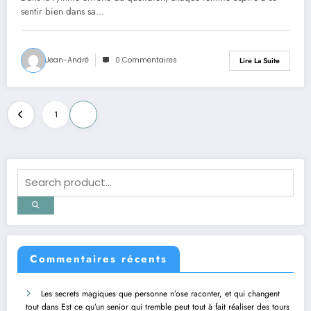
sentir bien dans sa…
Jean-André
0 Commentaires
Lire La Suite
Pagination
1
2
des
publications
Commentaires récents
Les secrets magiques que personne n’ose raconter, et qui changent
tout
dans
Est ce qu’un senior qui tremble peut tout à fait réaliser des tours