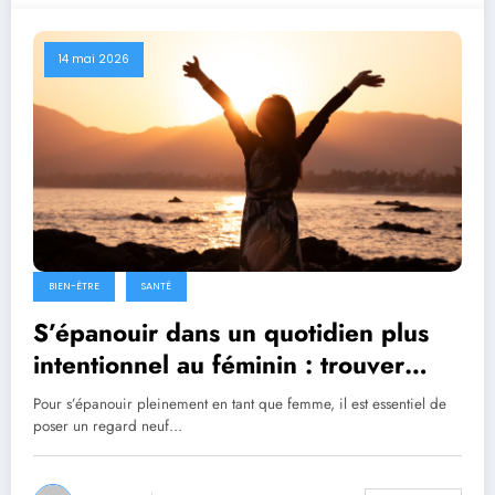
14 mai 2026
BIEN-ÊTRE
SANTÉ
S’épanouir dans un quotidien plus
intentionnel au féminin : trouver
l’équilibre et cultiver l’authenticité
Pour s’épanouir pleinement en tant que femme, il est essentiel de
poser un regard neuf…