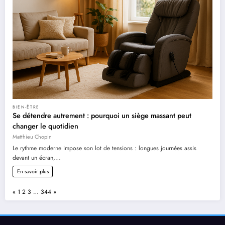
BIEN-ÊTRE
Se détendre autrement : pourquoi un siège massant peut
changer le quotidien
Matthieu Chopin
Le rythme moderne impose son lot de tensions : longues journées assis
devant un écran,…
En savoir plus
Page:
Previous
Next
«
1
2
3
…
344
»