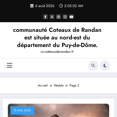
Aller
6 août 2026
2:05:02 AM
au
contenu
communauté Coteaux de Randan
est située au nord-est du
département du Puy-de-Dôme.
cc-coteauxderandan.fr
Accueil
lifestyle
Page 2
15 mai 2026