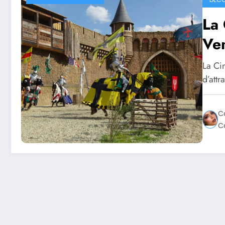
La 
Ve
La Ci
d’attr
C
C