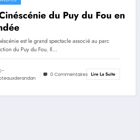
Cinéscénie du Puy du Fou en
ndée
néscénie est le grand spectacle associé au parc
action du Puy du Fou. Il…
c-
Lire La Suite
0 Commentaires
oteauxderandan