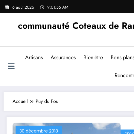
Aller
6 août 2026
9:01:56 AM
au
contenu
communauté Coteaux de Rand
Artisans
Assurances
Bien-être
Bons plan
Rencont
Accueil
Puy du Fou
30 décembre 2018
DÉCO