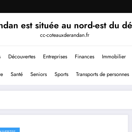
an est située au nord-est du d
cc-coteauxderandan.fr
s
Découvertes
Entreprises
Finances
Immobilier
re
Santé
Seniors
Sports
Transports de personnes
UVERTES