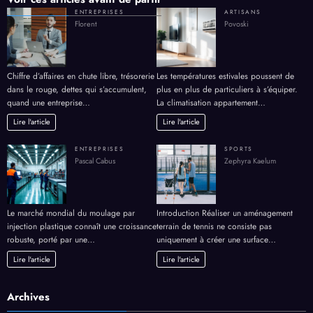
ENTREPRISES
ARTISANS
Florent
Povoski
Chiffre d’affaires en chute libre, trésorerie
Les températures estivales poussent de
dans le rouge, dettes qui s’accumulent,
plus en plus de particuliers à s’équiper.
quand une entreprise…
La climatisation appartement…
Lire l'article
Lire l'article
ENTREPRISES
SPORTS
Pascal Cabus
Zephyra Kaelum
Le marché mondial du moulage par
Introduction Réaliser un aménagement
injection plastique connaît une croissance
terrain de tennis ne consiste pas
robuste, porté par une…
uniquement à créer une surface…
Lire l'article
Lire l'article
Archives