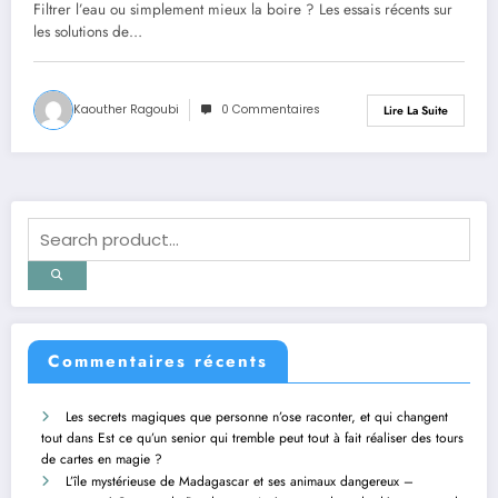
carafes et pourquoi la carafe d’eau
Filtrer l’eau ou simplement mieux la boire ? Les essais récents sur
classique reste une solution
les solutions de…
pertinente au quotidien
Kaouther Ragoubi
0 Commentaires
Lire La Suite
Commentaires récents
Les secrets magiques que personne n’ose raconter, et qui changent
tout
dans
Est ce qu’un senior qui tremble peut tout à fait réaliser des tours
de cartes en magie ?
L’île mystérieuse de Madagascar et ses animaux dangereux –