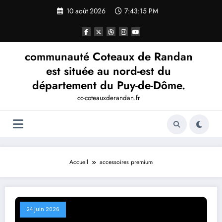
Aller
10 août 2026
7:43:15 PM
au
contenu
communauté Coteaux de Randan
est située au nord-est du
département du Puy-de-Dôme.
cc-coteauxderandan.fr
Accueil
accessoires premium
24 juin 2026