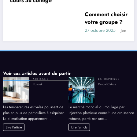
Comment choisir une villa selon la taille de
votre groupe ?
27 octobre 2025
Joel
Voir ces articles avant de partir
ARTISANS
ENTREPRISES
Povoski
Pascal Cabus
Les températures estivales poussent de
Le marché mondial du moulage par
plus en plus de particuliers à s’équiper.
injection plastique connaît une croissance
La climatisation appartement…
robuste, porté par une…
Lire l'article
Lire l'article