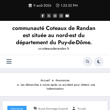
Aller
9 août 2026
1:25:53 PM
au
contenu
communauté Coteaux de Randan
est située au nord-est du
département du Puy-de-Dôme.
cc-coteauxderandan.fr
Accueil
Assurances
Les démarches à suivre après un accident pour obtenir une
indemnisation
Assurances
Avocat Dommage Corporel
Povoski