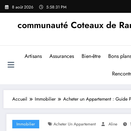
Aller
8 août 2026
5:58:32 PM
au
contenu
communauté Coteaux de Rand
Artisans
Assurances
Bien-être
Bons plan
Rencont
Accueil
Immobilier
Acheter un Appartement : Guide Pr
Immobilier
Acheter Un Appartement
Aline