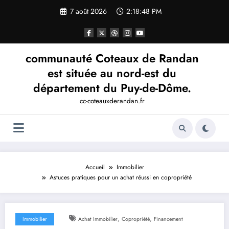
Aller
7 août 2026
2:18:49 PM
au
contenu
communauté Coteaux de Randan
est située au nord-est du
département du Puy-de-Dôme.
cc-coteauxderandan.fr
Accueil
Immobilier
Astuces pratiques pour un achat réussi en copropriété
,
,
Immobilier
Achat Immobilier
Copropriété
Financement