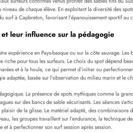
 qu’aux surfeurs confirmés venus profiter des sables fins d
u niveau de chaque élève. En exploitant la diversité des spo
t du surf à Capbreton, favorisant l’épanouissement sportif a
 et leur influence sur la pédagogie
tre expérience en Pays-basque ou sur la côte sauvage. Les b
que riche pour tous les surfeurs. Le choix du spot dépend b
ées et à la houle, ce qui permet d’initier ou perfectionner
e adaptée, basée sur l’observation du milieu marin et le cho
pédagogique. La présence de spots mythiques comme la grand
gues sur des bancs de sable sécurisants. Les séances s’artic
plaisir de la glisse. Le matériel adapté, des combinaisons 
au, les groupes travaillent sur l’endurance, la technique de
e et à perfectionner son surf session après session.