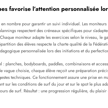
s favorise l’attention personnalisée lo
s en nombre pour garantir un suivi individuel. Les moniteur
es plannings respectent des créneaux spécifiques pour s’adapt
 Chaque moniteur adapte les exercices selon le niveau, le gaba
épartition des élèves respecte la charte qualité de la Fédéra
ogique personnalisée lors des initiations et du perfecti
iel : planches, bodyboards, paddles, combinaisons et access
de vague choisie, chaque élève reçoit une préparation précis
es gestes techniques. Ce fonctionnement assure une prise en
t sur les conditions de surf du jour et sur le spot le plus a
rs de surf. Résultat : une progression régulière, du plaisir 