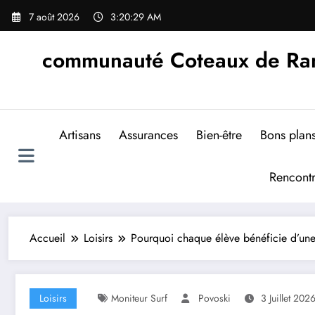
Aller
7 août 2026
3:20:31 AM
au
contenu
communauté Coteaux de Rand
Artisans
Assurances
Bien-être
Bons plan
Rencont
Accueil
Loisirs
Pourquoi chaque élève bénéficie d’une
Loisirs
Moniteur Surf
Povoski
3 Juillet 202