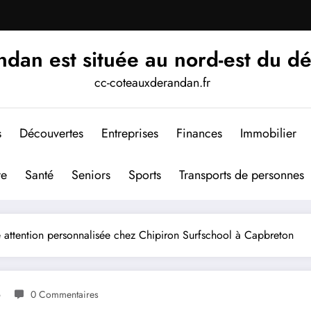
an est située au nord-est du d
cc-coteauxderandan.fr
s
Découvertes
Entreprises
Finances
Immobilier
re
Santé
Seniors
Sports
Transports de personnes
 attention personnalisée chez Chipiron Surfschool à Capbreton
6
0 Commentaires