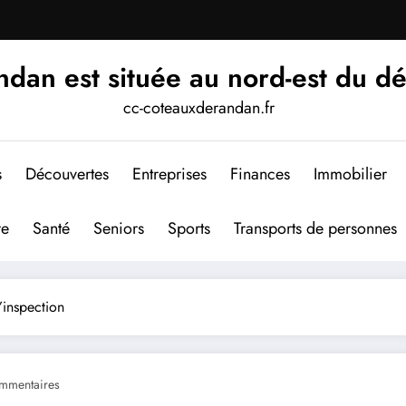
an est située au nord-est du d
cc-coteauxderandan.fr
s
Découvertes
Entreprises
Finances
Immobilier
re
Santé
Seniors
Sports
Transports de personnes
’inspection
mmentaires