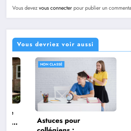
Vous devez
vous connecter
pour publier un commenta
Vous devriez voir aussi
LASSÉ
NON CLASSÉ
ces pour
égiens :