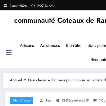
Aller
7 août 2026
2:27:14 AM
au
contenu
communauté Coteaux de Rand
Artisans
Assurances
Bien-être
Bons plan
Rencont
Accueil
Non classé
Conseils pour choisir sa caméra d
Non Classé
Tina
13 Décembre 2019
1 Co