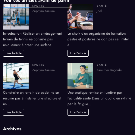
Voir ces articles avant de partir
SPORTS
SANTÉ
Zephyra Kaelum
Joel
Introduction Réaliser un aménagement
Le choix d’un organisme de formation
terrain de tennis ne consiste pas
gestes et postures ne doit pas se limiter
uniquement à créer une surface…
à…
Lire l'article
Lire l'article
SPORTS
SANTÉ
Zephyra Kaelum
Kaouther Ragoubi
Construire un terrain de padel ne se
Une pratique remise en lumière par
résume pas à installer une structure et
l’actualité santé Dans un quotidien rythmé
un…
par la fatigue…
Lire l'article
Lire l'article