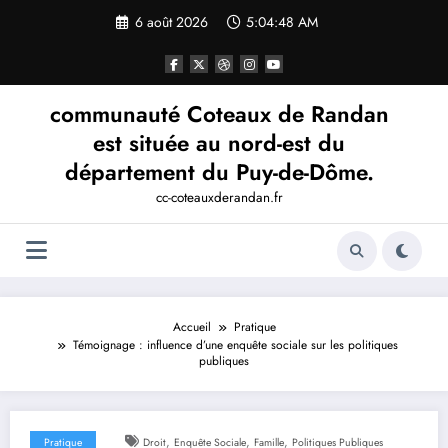
Aller
6 août 2026
5:04:49 AM
au
contenu
communauté Coteaux de Randan
est située au nord-est du
département du Puy-de-Dôme.
cc-coteauxderandan.fr
Accueil
Pratique
Témoignage : influence d’une enquête sociale sur les politiques
publiques
,
,
,
Pratique
Droit
Enquête Sociale
Famille
Politiques Publiques