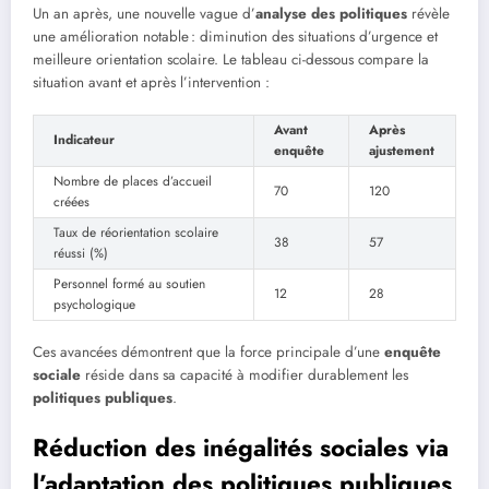
Un an après, une nouvelle vague d’
analyse des politiques
révèle
une amélioration notable : diminution des situations d’urgence et
meilleure orientation scolaire. Le tableau ci-dessous compare la
situation avant et après l’intervention :
Avant
Après
Indicateur
enquête
ajustement
Nombre de places d’accueil
70
120
créées
Taux de réorientation scolaire
38
57
réussi (%)
Personnel formé au soutien
12
28
psychologique
Ces avancées démontrent que la force principale d’une
enquête
sociale
réside dans sa capacité à modifier durablement les
politiques publiques
.
Réduction des inégalités sociales via
l’adaptation des politiques publiques