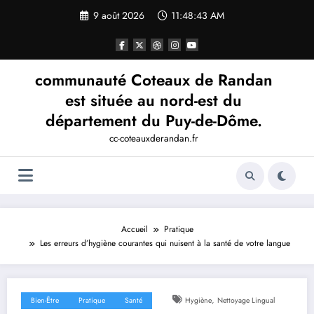
Aller
9 août 2026
11:48:43 AM
au
contenu
communauté Coteaux de Randan
est située au nord-est du
département du Puy-de-Dôme.
cc-coteauxderandan.fr
Accueil
Pratique
Les erreurs d’hygiène courantes qui nuisent à la santé de votre langue
,
Bien-Être
Pratique
Santé
Hygiène
Nettoyage Lingual