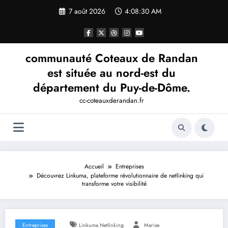
Aller
7 août 2026
4:08:31 AM
au
contenu
communauté Coteaux de Randan
est située au nord-est du
département du Puy-de-Dôme.
cc-coteauxderandan.fr
Accueil
Entreprises
Découvrez Linkuma, plateforme révolutionnaire de netlinking qui
transforme votre visibilité
Entreprises
Linkuma Netlinking
Marise