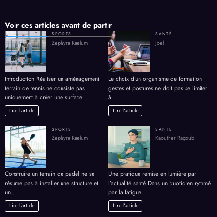
Voir ces articles avant de partir
SPORTS
SANTÉ
Zephyra Kaelum
Joel
Introduction Réaliser un aménagement
Le choix d’un organisme de formation
terrain de tennis ne consiste pas
gestes et postures ne doit pas se limiter
uniquement à créer une surface…
à…
Lire l'article
Lire l'article
SPORTS
SANTÉ
Zephyra Kaelum
Kaouther Ragoubi
Construire un terrain de padel ne se
Une pratique remise en lumière par
résume pas à installer une structure et
l’actualité santé Dans un quotidien rythmé
un…
par la fatigue…
Lire l'article
Lire l'article