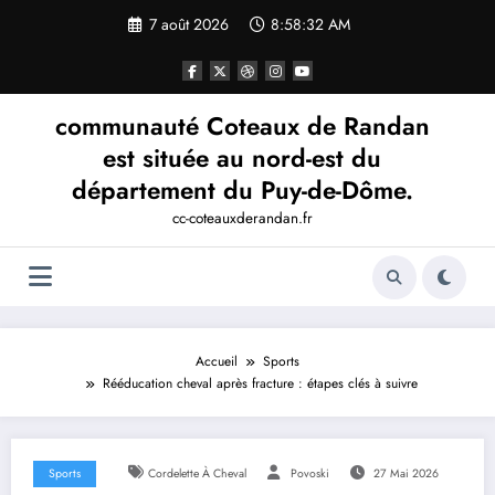
Aller
7 août 2026
8:58:32 AM
au
contenu
communauté Coteaux de Randan
est située au nord-est du
département du Puy-de-Dôme.
cc-coteauxderandan.fr
Accueil
Sports
Rééducation cheval après fracture : étapes clés à suivre
Sports
Cordelette À Cheval
Povoski
27 Mai 2026