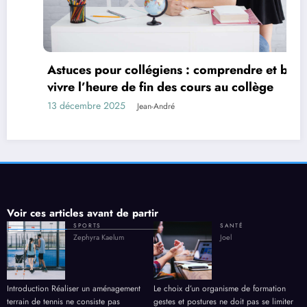
Astuces pour collégiens : comprendre et bien
vivre l’heure de fin des cours au collège
13 décembre 2025
Jean-André
Voir ces articles avant de partir
SPORTS
SANTÉ
Zephyra Kaelum
Joel
Introduction Réaliser un aménagement
Le choix d’un organisme de formation
terrain de tennis ne consiste pas
gestes et postures ne doit pas se limiter