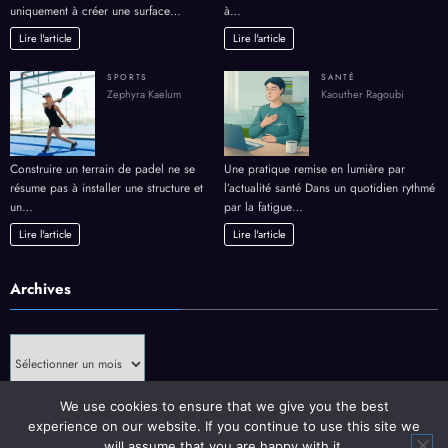
uniquement à créer une surface…
à…
Lire l'article
Lire l'article
SPORTS
SANTÉ
Zephyra Kaelum
Kaouther Ragoubi
Construire un terrain de padel ne se
Une pratique remise en lumière par
résume pas à installer une structure et
l’actualité santé Dans un quotidien rythmé
un…
par la fatigue…
Lire l'article
Lire l'article
Archives
Archives
We use cookies to ensure that we give you the best
experience on our website. If you continue to use this site we
will assume that you are happy with it.