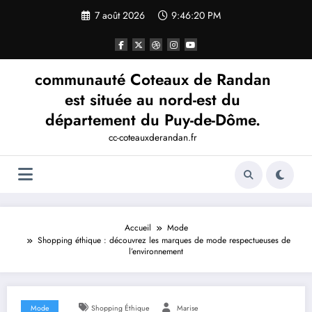
Aller
7 août 2026
9:46:20 PM
au
contenu
communauté Coteaux de Randan
est située au nord-est du
département du Puy-de-Dôme.
cc-coteauxderandan.fr
Accueil
Mode
Shopping éthique : découvrez les marques de mode respectueuses de
l’environnement
Mode
Shopping Éthique
Marise