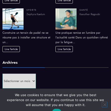
Lire l'article
Lire l'article
SPORTS
SANTÉ
Zephyra Kaelum
Kaouther Ragoubi
Construire un terrain de padel ne se
Une pratique remise en lumière par
résume pas à installer une structure et
l’actualité santé Dans un quotidien rythmé
un…
par la fatigue…
Lire l'article
Lire l'article
Archives
Archives
We use cookies to ensure that we give you the best
experience on our website. If you continue to use this site we
will assume that you are happy with it.
Mentions Légales
Contact