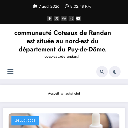
Aller
7 août 2026
8:02:49 PM
au
contenu
communauté Coteaux de Randan
est située au nord-est du
département du Puy-de-Dôme.
cc-coteauxderandan.fr
Accueil
achat cbd
24 août 2025