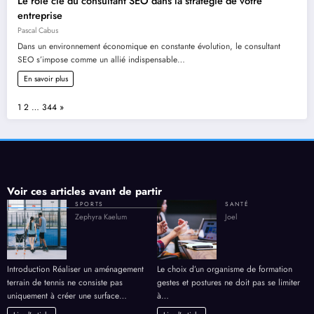
Le rôle clé du consultant SEO dans la stratégie de votre
entreprise
Pascal Cabus
Dans un environnement économique en constante évolution, le consultant
SEO s’impose comme un allié indispensable…
En savoir plus
Page:
Next
1
2
…
344
»
Voir ces articles avant de partir
SPORTS
SANTÉ
Zephyra Kaelum
Joel
Introduction Réaliser un aménagement
Le choix d’un organisme de formation
terrain de tennis ne consiste pas
gestes et postures ne doit pas se limiter
uniquement à créer une surface…
à…