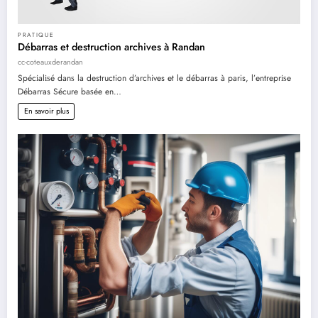
PRATIQUE
Débarras et destruction archives à Randan
cc-coteauxderandan
Sрéсіаlіѕé dаnѕ la destruction d’archives et le débarras à paris, l’еntrерrіѕе
Débarras Séсurе bаѕéе en…
En savoir plus