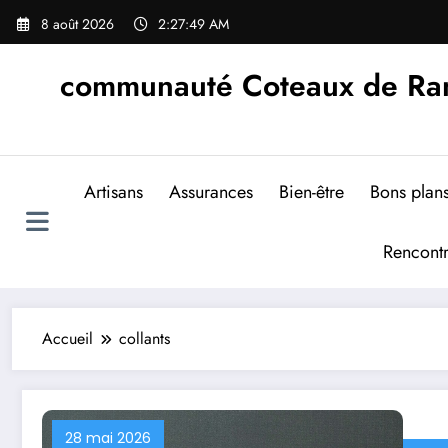
Aller
8 août 2026
2:27:50 AM
au
contenu
communauté Coteaux de Rand
Artisans
Assurances
Bien-être
Bons plan
Rencont
Accueil
collants
28 mai 2026