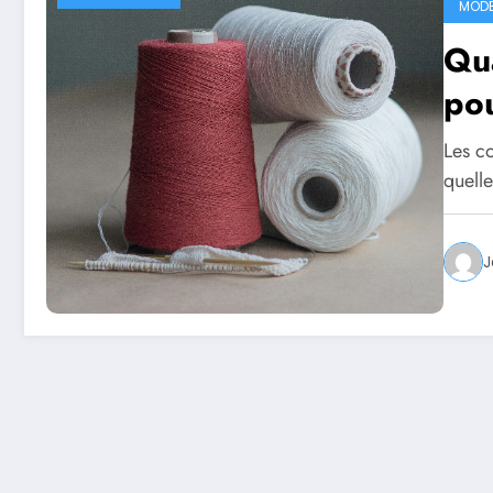
MOD
Qua
pou
Les co
quelle
J