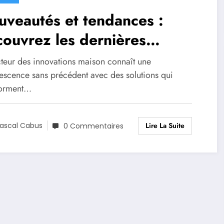
veautés et tendances :
ouvrez les dernières
ovations pour la maison
cteur des innovations maison connaît une
vescence sans précédent avec des solutions qui
forment…
Lire La Suite
ascal Cabus
0 Commentaires