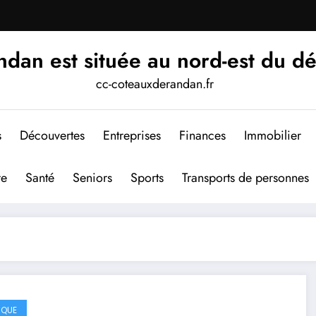
an est située au nord-est du d
cc-coteauxderandan.fr
s
Découvertes
Entreprises
Finances
Immobilier
re
Santé
Seniors
Sports
Transports de personnes
IQUE