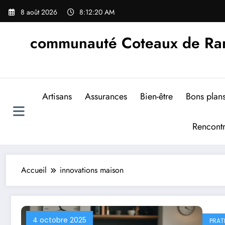
Aller
8 août 2026
8:12:21 AM
au
contenu
communauté Coteaux de Rand
Artisans
Assurances
Bien-être
Bons plan
Rencont
Accueil
innovations maison
4 octobre 2025
PRAT