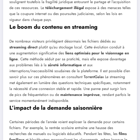
soulignent toutefois la fragilité juridique entourant le partage et l’acquisition
de ces ressources. Le
téléchargement illégal
expose à des menaces telles
que la coupure internet ou des poursuites judiciaires, selon les lois en
vigueur dans chaque pays.
Le boom du contenu en streaming
De nombreux visiteurs privilégient désormais les fichiers dédiés au
streaming direct
plutôt qu’au stockage local. Cette évolution conduit à
une augmentation significative des
liens optimisés pour le visionnage en
ligne
. Cette méthode séduit par sa praticité, mais elle expose davantage
aux problèmes liés à la
sûreté informatique
et aux
interruptions/inaccessibilité soudaines de la plateforme. Il est possible d’en
savoir plus sur ces phénomènes en consultant
TorrentGalax
Le streaming
met également en lumière des questions techniques spécifiques, notamment
la nécessité d’une connexion stable et rapide. Une panne peut surgir lors
de pics de fréquentation ou de
maintenance imprévue
, rendant parfois le
service momentanément indisponible.
L’impact de la demande saisonnière
Certaines périodes de l’année voient exploser la demande pour certains
fichiers. Par exemple, la rentrée scolaire entraîne une hausse des
recherches de manuels ou logiciels éducatifs. Pendant les fêtes, les
films
familiaux
et blockbusters monopolisent les classements, même lorsque le