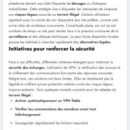
plateforme devient une cible fréquente de
blocages
ou d’attaques
malveillantes. Cette stratégie vise à dissuader les internautes de s’exposer
aux
risques légaux
associés au
torrent illégal
. Certains utilisateurs
signalent aussi la crainte de voir disparaître leur site préféré, comme cela
arrive chez de nombreux concurrents. L’incertitude plane, car nul ne sait
combien de temps un site peut résister face à la pression croissante de la
surveillance
et des attaques techniques. La peur d’une disparition brutale
pousse les habitués à chercher rapidement des
alternatives légales
.
Initiatives pour renforcer la sécurité
Face à ces difficultés, différentes initiatives émergent pour renforcer la
sécurité des échanges
. L’utilisation de VPN, la vérification des sources et
le chiffrement des communications font partie des réponses courantes.
Malgré tout, ces solutions ont leurs limites. Elles ne remplacent pas la
légalité et n’offrent qu’une protection relative contre les risques légaux
toujours présents. Voici quelques conseils courants pour les adeptes du
torrent illégal
:
Activer systématiquement un VPN fiable
Vérifier les commentaires des membres avant tout
téléchargement
Sauvegarder régulièrement les fichiers importants