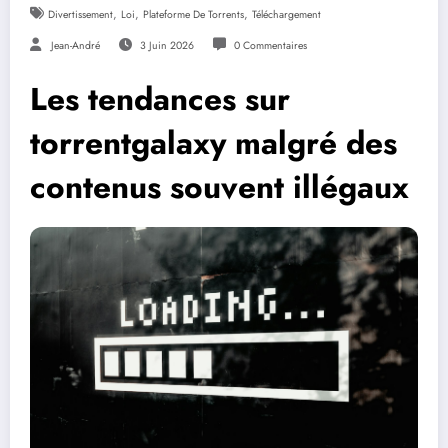
,
,
,
Divertissement
Loi
Plateforme De Torrents
Téléchargement
Jean-André
3 Juin 2026
0 Commentaires
Les tendances sur
torrentgalaxy malgré des
contenus souvent illégaux