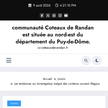
Aller
9 août 2026
4:21:10 PM
au
contenu
communauté Coteaux de Randan
est située au nord-est du
département du Puy-de-Dôme.
cc-coteauxderandan.fr
Accueil
Loisirs
Les tendances sur torrentgalaxy malgré des contenus souvent illégaux
Loisirs