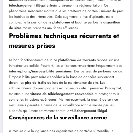
téléchargement illégal
enfreint clairement la réglementation. Ce
phénomène saisonnier montre que les créateurs de contenu suivent de près
les habitudes des internautes. Cela augmente le flux d’uploads, mais
complexifie la gestion de la
plateforme
et favorise parfois la
disparition
de sites
moins préparés aux fortes affluences.
Problèmes techniques récurrents et
mesures prises
Le bon fonctionnement de toute
plateforme de torrents
repose sur une
infrastructure solide. Pourtant, les utilisateurs rencontrent fréquemment des
interruptions/inaccessibilité soudaines
. Des baisses de performance ou
l’impossibilité provisoire d’accéder à la base de données surviennent
durant les
pics de trafic
ou lors de la maintenance du site. Les
administrateurs doivent jongler avec plusieurs défis : préserver l’anonymat,
maintenir une
vitesse de téléchargement convenable
et protéger tous
contre les intrusions extérieures. Malheureusement, la qualité de service
n’est jamais garantie à cause de la surveillance accrue menée par les
autorités qui luttent activement contre le
téléchargement illégal
.
Conséquences de la surveillance accrue
À mesure que la vigilance des organismes de contrôle s’intensifie, la