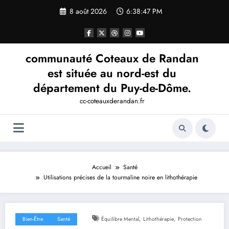
Aller
8 août 2026
6:38:48 PM
au
contenu
communauté Coteaux de Randan
est située au nord-est du
département du Puy-de-Dôme.
cc-coteauxderandan.fr
Accueil
Santé
Utilisations précises de la tourmaline noire en lithothérapie
,
,
Bien-Être
Santé
Équilibre Mental
Lithothérapie
Protection