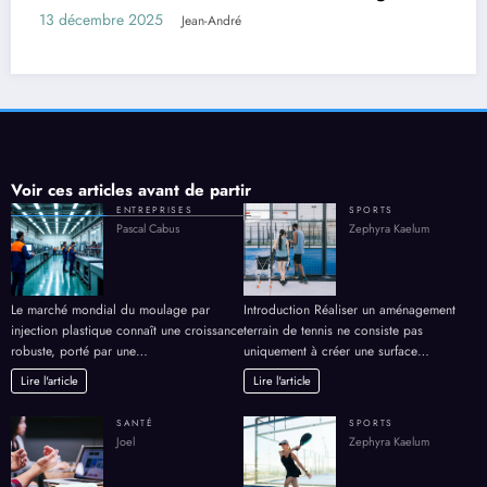
Comment choisir une villa selon la taille d
votre groupe ?
27 octobre 2025
Joel
Voir ces articles avant de partir
ENTREPRISES
SPORTS
Pascal Cabus
Zephyra Kaelum
Le marché mondial du moulage par
Introduction Réaliser un aménagement
injection plastique connaît une croissance
terrain de tennis ne consiste pas
robuste, porté par une…
uniquement à créer une surface…
Lire l'article
Lire l'article