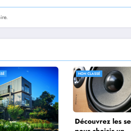
ire.
ASSÉ
NON CLASSÉ
uvrez les secrets
Adopter des
choisir un