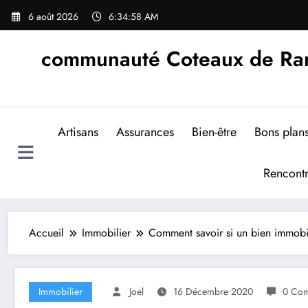
Aller
6 août 2026
6:34:59 AM
au
contenu
communauté Coteaux de Rand
Artisans
Assurances
Bien-être
Bons plan
Rencont
Accueil
Immobilier
Comment savoir si un bien immobil
Immobilier
Joel
16 Décembre 2020
0 Com