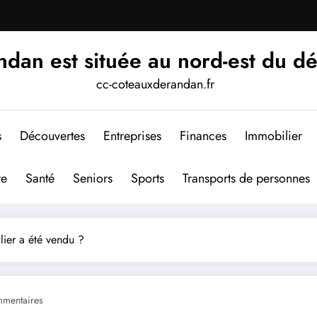
an est située au nord-est du d
cc-coteauxderandan.fr
s
Découvertes
Entreprises
Finances
Immobilier
re
Santé
Seniors
Sports
Transports de personnes
ier a été vendu ?
mentaires