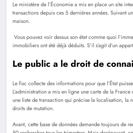
Le ministère de l’
É
conomie
a
mi
s en place un site in
transactions depuis ces 5 dernières années. Suivant une
maison.
Vous pouvez voir dessus son état comme quoi l’immeuble
immobiliers ont été déjà dédui
t
s. S’il s’agit d’un app
Le public a le droit de conna
Le fisc collecte des informations pour que l’
É
tat puiss
L’administration a mis en ligne une carte de la France 
une liste de transaction qui précise la localisation, 
droits de mutation.
Avant, cette base de données demande toujours de rentr
50 recherches tous les trimestres. Mais dorénavant, ce 