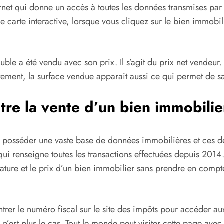
ternet qui donne un accès à toutes les données transmises pa
 carte interactive, lorsque vous cliquez sur le bien immobili
 a été vendu avec son prix. Il s’agit du prix net vendeur. C
artement, la surface vendue apparait aussi ce qui permet de sa
itre la vente d’un bien immobilie
e posséder une vaste base de données immobilières et ces d
qui renseigne toutes les transactions effectuées depuis 2014
la nature et le prix d’un bien immobilier sans prendre en com
er le numéro fiscal sur le site des impôts pour accéder aux i
n’est plus le cas. Tout le monde peut visiter cette page avec