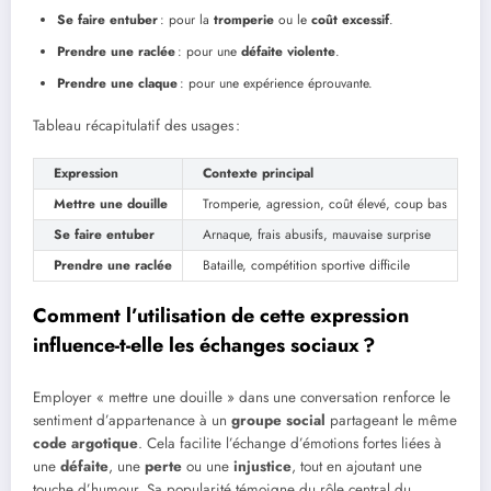
Se faire entuber
: pour la
tromperie
ou le
coût excessif
.
Prendre une raclée
: pour une
défaite violente
.
Prendre une claque
: pour une expérience éprouvante.
Tableau récapitulatif des usages :
Expression
Contexte principal
Mettre une douille
Tromperie, agression, coût élevé, coup bas
Se faire entuber
Arnaque, frais abusifs, mauvaise surprise
Prendre une raclée
Bataille, compétition sportive difficile
Comment l’utilisation de cette expression
influence-t-elle les échanges sociaux ?
Employer « mettre une douille » dans une conversation renforce le
sentiment d’appartenance à un
groupe social
partageant le même
code argotique
. Cela facilite l’échange d’émotions fortes liées à
une
défaite
, une
perte
ou une
injustice
, tout en ajoutant une
touche d’humour. Sa popularité témoigne du rôle central du