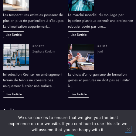
Les températures estivales poussent de
Le marché mondial du moulage par
plus en plus de particuliers à s’équiper.
injection plastique connaît une croissance
La climatisation appartement…
robuste, porté par une…
Lire l'article
Lire l'article
SPORTS
SANTÉ
Zephyra Kaelum
Joel
Introduction Réaliser un aménagement
Le choix d’un organisme de formation
terrain de tennis ne consiste pas
gestes et postures ne doit pas se limiter
uniquement à créer une surface…
à…
Lire l'article
Lire l'article
Archives
We use cookies to ensure that we give you the best
experience on our website. If you continue to use this site we
Archives
will assume that you are happy with it.