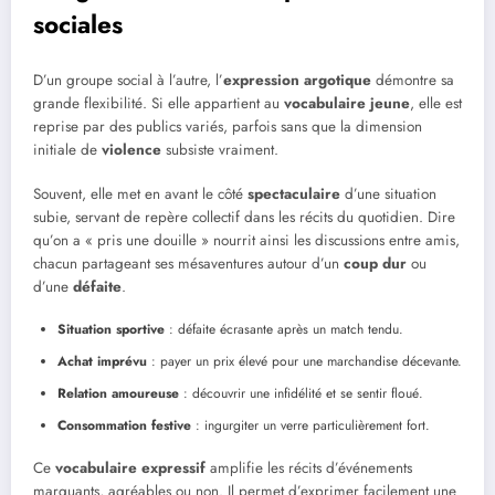
sociales
D’un groupe social à l’autre, l’
expression argotique
démontre sa
grande flexibilité. Si elle appartient au
vocabulaire jeune
, elle est
reprise par des publics variés, parfois sans que la dimension
initiale de
violence
subsiste vraiment.
Souvent, elle met en avant le côté
spectaculaire
d’une situation
subie, servant de repère collectif dans les récits du quotidien. Dire
qu’on a « pris une douille » nourrit ainsi les discussions entre amis,
chacun partageant ses mésaventures autour d’un
coup dur
ou
d’une
défaite
.
Situation sportive
: défaite écrasante après un match tendu.
Achat imprévu
: payer un prix élevé pour une marchandise décevante.
Relation amoureuse
: découvrir une infidélité et se sentir floué.
Consommation festive
: ingurgiter un verre particulièrement fort.
Ce
vocabulaire expressif
amplifie les récits d’événements
marquants, agréables ou non. Il permet d’exprimer facilement une