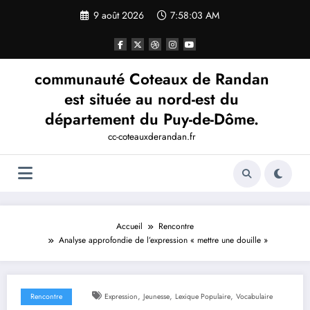
Aller
9 août 2026
7:58:04 AM
au
contenu
communauté Coteaux de Randan
est située au nord-est du
département du Puy-de-Dôme.
cc-coteauxderandan.fr
Accueil
Rencontre
Analyse approfondie de l’expression « mettre une douille »
,
,
,
Rencontre
Expression
Jeunesse
Lexique Populaire
Vocabulaire