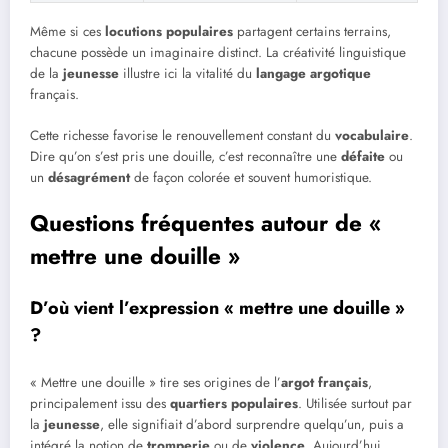
Même si ces
locutions populaires
partagent certains terrains,
chacune possède un imaginaire distinct. La créativité linguistique
de la
jeunesse
illustre ici la vitalité du
langage argotique
français.
Cette richesse favorise le renouvellement constant du
vocabulaire
.
Dire qu’on s’est pris une douille, c’est reconnaître une
défaite
ou
un
désagrément
de façon colorée et souvent humoristique.
Questions fréquentes autour de «
mettre une douille »
D’où vient l’expression « mettre une douille »
?
« Mettre une douille » tire ses origines de l’
argot français
,
principalement issu des
quartiers populaires
. Utilisée surtout par
la
jeunesse
, elle signifiait d’abord surprendre quelqu’un, puis a
intégré la notion de
tromperie
ou de
violence
. Aujourd’hui,