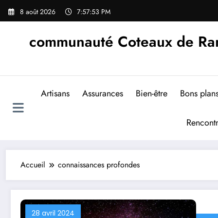
Aller
8 août 2026
7:57:54 PM
au
contenu
communauté Coteaux de Rand
Artisans
Assurances
Bien-être
Bons plan
Rencont
Accueil
connaissances profondes
28 avril 2024