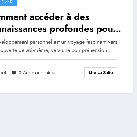
 PLANS
mment accéder à des
nnaissances profondes pour
tre développement personnel
veloppement personnel est un voyage fascinant vers
couverte de soi-même, vers une compréhension…
Lire La Suite
oel
0 Commentaires