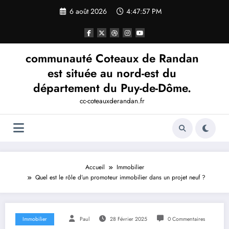
Aller
6 août 2026
4:47:57 PM
au
contenu
communauté Coteaux de Randan
est située au nord-est du
département du Puy-de-Dôme.
cc-coteauxderandan.fr
Accueil
Immobilier
Quel est le rôle d’un promoteur immobilier dans un projet neuf ?
Immobilier
Paul
28 Février 2025
0 Commentaires