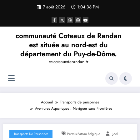
Aller
7 août 2026
1:04:38 PM
au
contenu
communauté Coteaux de Randan
est située au nord-est du
département du Puy-de-Dôme.
cc-coteauxderandan.fr
Accueil
Transports de personnes
Aventures Aquatiques : Naviguer sans Frontières
Transports De Personnes
Permis Bateau Belgique
Joel