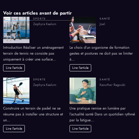
Introduction Réaliser un aménagement
Le choix d’un organisme de formation
terrain de tennis ne consiste pas
gestes et postures ne doit pas se limiter
uniquement à créer une surface…
à…
Lire l'article
Lire l'article
SPORTS
SANTÉ
Zephyra Kaelum
Kaouther Ragoubi
Construire un terrain de padel ne se
Une pratique remise en lumière par
résume pas à installer une structure et
l’actualité santé Dans un quotidien rythmé
un…
par la fatigue…
Lire l'article
Lire l'article
Archives
Archives