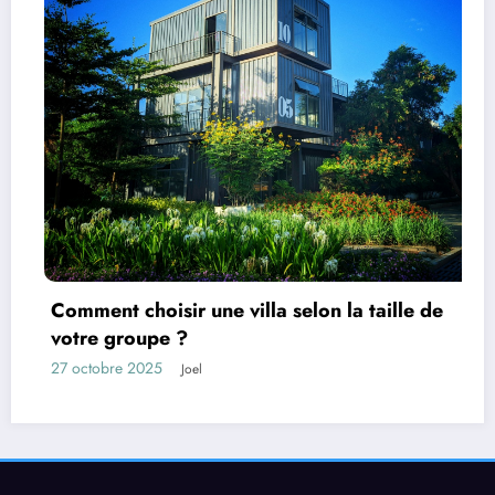
Découvrez les secrets pour choisir un
équipement hi-fi de qualité optimale
6 octobre 2025
Pascal Cabus
de
Voir ces articles avant de partir
SPORTS
SANTÉ
Zephyra Kaelum
Joel