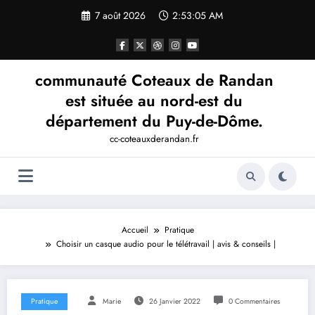
Aller
7 août 2026
2:53:06 AM
au
contenu
communauté Coteaux de Randan
est située au nord-est du
département du Puy-de-Dôme.
cc-coteauxderandan.fr
Accueil
Pratique
Choisir un casque audio pour le télétravail | avis & conseils |
Pratique
Marie
26 Janvier 2022
0 Commentaires