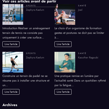
Voir ces articles avant de partir
SPORTS
SANTÉ
Zephyra Kaelum
Joel
Introduction Réaliser un aménagement
Le choix d’un organisme de formation
terrain de tennis ne consiste pas
gestes et postures ne doit pas se limiter
uniquement à créer une surface…
à…
Lire l'article
Lire l'article
SPORTS
SANTÉ
Zephyra Kaelum
Kaouther Ragoubi
Construire un terrain de padel ne se
Une pratique remise en lumière par
résume pas à installer une structure et
l’actualité santé Dans un quotidien rythmé
un…
par la fatigue…
Lire l'article
Lire l'article
Archives