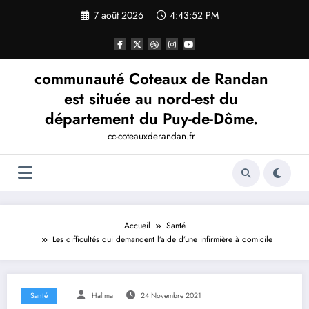
Aller
7 août 2026
4:43:52 PM
au
contenu
communauté Coteaux de Randan
est située au nord-est du
département du Puy-de-Dôme.
cc-coteauxderandan.fr
Accueil
Santé
Les difficultés qui demandent l’aide d’une infirmière à domicile
Santé
Halima
24 Novembre 2021